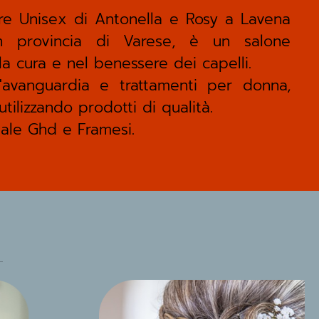
e Unisex di Antonella e Rosy a Lavena
in provincia di Varese, è un salone
lla cura e nel benessere dei capelli.
ll'avanguardia e trattamenti per donna,
ilizzando prodotti di qualità.
ciale Ghd e Framesi.