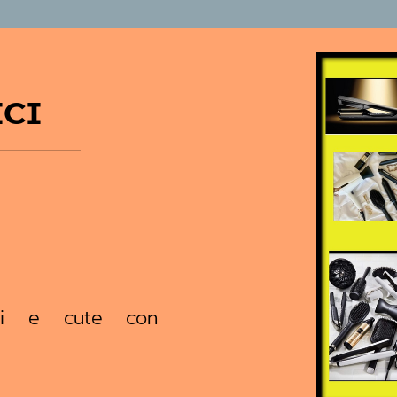
ICI
elli e cute con