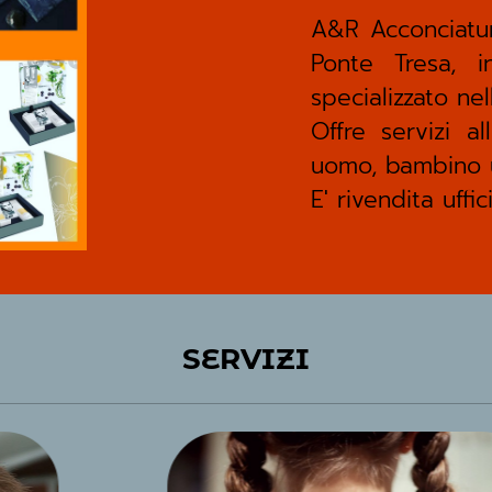
A&R Acconciatur
Ponte Tresa, 
specializzato ne
Offre servizi a
uomo, bambino ut
E' rivendita uffi
SERVIZI