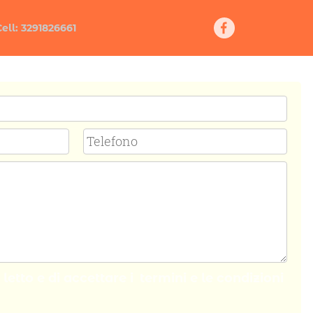
Cell: 3291826661
letto e di accettare i
termini e le condizioni