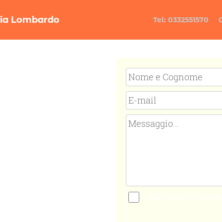
ria Lombardo
Tel: 0332551570
Dichiaro di aver 